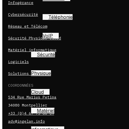
Infogérance
Cybersécurité
Téléphonie
Réseau et Télécom
VoIP
Sécurité Physique Cloud
Matériel informatique
Sécurité
Logiciels
Physique
Solutions cloud
COORDONNÉES
Cloud
534 Rue Marius Petipa
34080 Montpellier
Matériel
+33 (0)4 67 75 80 09
adv@ingelan.info