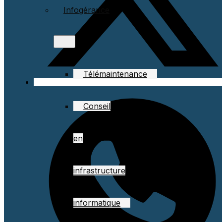
Infogérance
Télémaintenance
Conseil
en
infrastructure
informatique