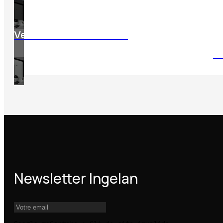
Verkada : Microsoft 365
LI
Newsletter Ingelan