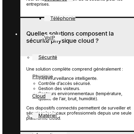
entreprises.
Téléphonie
Quelles solutions composent la
VoIP
sécurité physique cloud ?
Sécurité
Une solution complète comprend généralement :
Physique
Vidéosurveillance intelligente.
Contrôle d’accès sécurisé.
Gestion des visiteurs.
Capteurs environnementaux (température,
Cloud
qualité de l’air, bruit, humidité).
Ces dispositifs connectés permettent de surveiller et
sécuriser les locaux professionnels depuis une seule
Matériel
plateforme cloud.