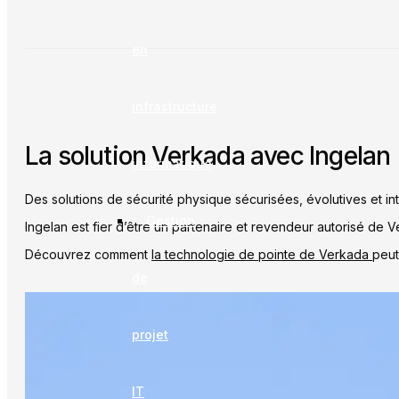
en
infrastructure
La solution Verkada avec Ingelan
informatique
Des solutions de sécurité physique sécurisées, évolutives et int
Gestion
Ingelan est fier d’être un partenaire et revendeur autorisé de 
Découvrez comment
la technologie de pointe de Verkada
peut
de
projet
IT