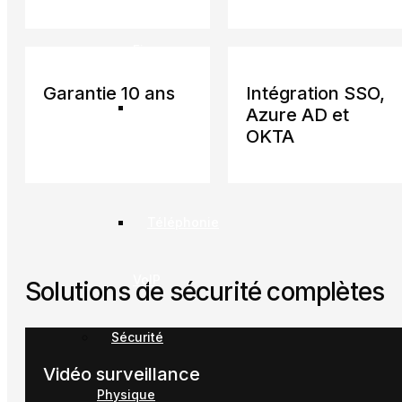
Fi
Garantie 10 ans
Intégration SSO,
Réseaux
Azure AD et
OKTA
cellulaires
Téléphonie
VoIP
Solutions de sécurité complètes
Sécurité
Vidéo surveillance
Physique