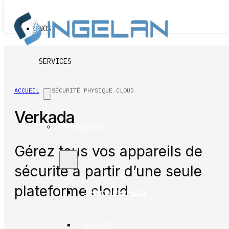
Passer au contenu principal
Passer au pied de page
NOS
SERVICES
ACCUEIL
SÉCURITÉ PHYSIQUE CLOUD
Verkada
Infogérance
Gérez tous vos appareils de
sécurité à partir d’une seule
plateforme cloud.
Télémaintenance
Conseil