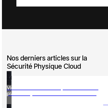
Nos derniers articles sur la
Sécurité Physique Cloud
Vidéosurveillance entreprise : mettre en
place un système conforme et efficace
LI