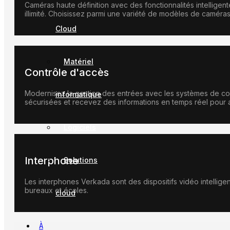
Caméras haute définition avec des fonctionnalités intelligent
illimité. Choisissez parmi une variété de modèles de caméras,
Cloud
Matériel
Contrôle d'accès
Modernisez la gestion des entrées avec les systèmes de co
informatique
sécurisées et recevez des informations en temps réel pour a
Logiciels
Interphone
Solutions
Les interphones Verkada sont des dispositifs vidéo intellige
bureaux et écoles.
cloud
À