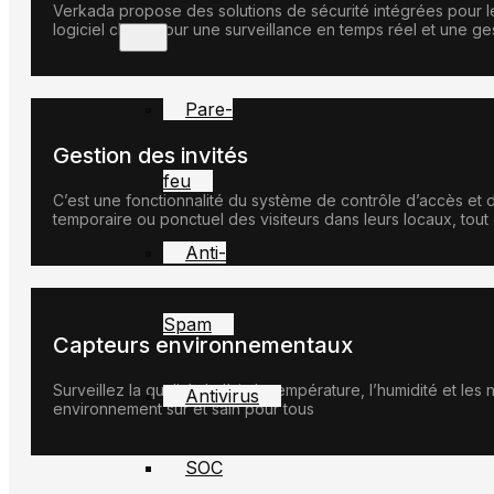
Verkada propose des solutions de sécurité intégrées pour le
logiciel cloud pour une surveillance en temps réel et une ges
Pare-
Gestion des invités
feu
C’est une fonctionnalité du système de contrôle d’accès et 
temporaire ou ponctuel des visiteurs dans leurs locaux, tout e
Anti-
Spam
Capteurs environnementaux
Surveillez la qualité de l’air, la température, l’humidité et l
Antivirus
environnement sûr et sain pour tous​
SOC