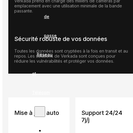
Verkada prend en charge des milliers de caméras par
emplacement avec une utilisation minimale de la bande
passante.
de
passe
Sécurité robuste de vos données
Toutes les données sont cryptées à la fois en transit et au
Réseau
repos. Les solutions de Verkada sont conçues pour
réduire les vulnérabilités et protéger vos données.
et
Télécom
Mise à jour auto
Support 24/24
7j/j
Wi-