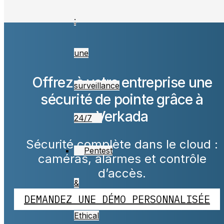
:
une
Offrez à votre entreprise une
surveillance
sécurité de pointe grâce à
Verkada
24/7
Sécurité complète dans le cloud :
Pentest
caméras, alarmes et contrôle
d’accès.
&
DEMANDEZ UNE DÉMO PERSONNALISÉE
Ethical