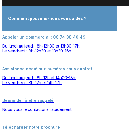
Comment pouvons-nous vous aidez ?
Appeler un commercial : 06 74 38 40 49
Du lundi au jeudi : 8h-12h30 et 13h30-17h.
Le vendredi : 8h-12h30 et 13h30-16h.
Assistance dédié aux numéros sous contrat
Du lundi au jeudi : 8h-12h et 14h00-18h.
Le vendredi : 8h-12h et 14h-17h.
Demander à être rappelé
Nous vous recontactons rapidement.
Télécharger notre brochure