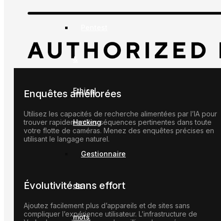
Pentest
&
Ethical
Enquêtes améliorées
Utilisez les capacités de recherche alimentées par l’IA pour
Hacking
trouver rapidement les séquences pertinentes dans toute
votre flotte de caméras. Menez des enquêtes précises en
utilisant le langage naturel.
Gestionnaire
Évolutivité sans effort
de
Ajoutez facilement plus d’appareils et de sites sans
compliquer l’expérience utilisateur. L’infrastructure de
mots