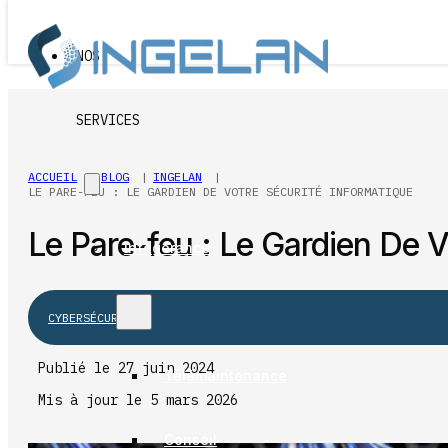
Passer au contenu principal
Passer au pied de page
NOS
SERVICES
ACCUEIL
BLOG
INGELAN
LE PARE-FEU : LE GARDIEN DE VOTRE SÉCURITÉ INFORMATIQUE
Le Pare-feu : Le Gardien De V
Infogérance
CYBERSÉCURITÉ
Publié le 27 juin 2024
Télémaintenance
Mis à jour le 5 mars 2026
Conseil