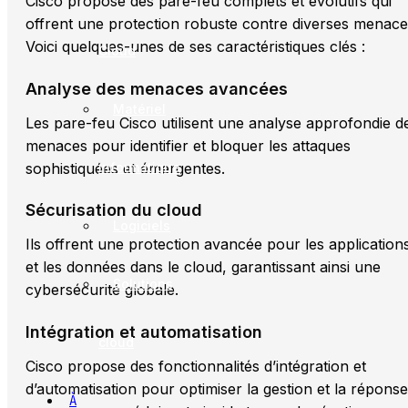
Cisco propose des pare-feu complets et évolutifs qui
offrent une protection robuste contre diverses menace
Voici quelques-unes de ses caractéristiques clés :
Cloud
Analyse des menaces avancées
Matériel
Les pare-feu Cisco utilisent une analyse approfondie d
menaces pour identifier et bloquer les attaques
sophistiquées et émergentes.
informatique
Sécurisation du cloud
Logiciels
Ils offrent une protection avancée pour les application
et les données dans le cloud, garantissant ainsi une
Solutions
cybersécurité globale.
Intégration et automatisation
cloud
Cisco propose des fonctionnalités d’intégration et
d’automatisation pour optimiser la gestion et la réponse
À