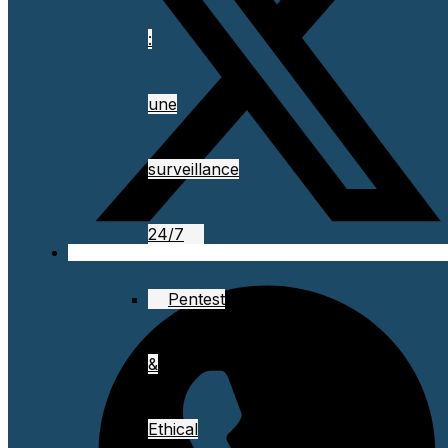
:
une
surveillance
24/7
Pentest
&
Ethical