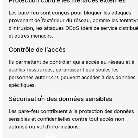
Protection contre les menaces externes
Les pare-feu sont conçus pour bloquer les attaques
Pentest
provenant de l’extérieur du réseau, comme les tentativ
d’intrusion, les attaques DDoS (déni de service distribu
et autres menaces.
&
Contrôle de l’accès
Ethical
Ils permettent de contrôler qui a accès au réseau et à
quelles ressources, garantissant que seules les
Hacking
personnes autorisées peuvent accéder à des données
spécifiques.
Gestionnaire
Sécurisation des données sensibles
Les pare-feu contribuent à la protection des données
de
sensibles et confidentielles contre tout accès non
autorisé ou vol d’informations.
mots