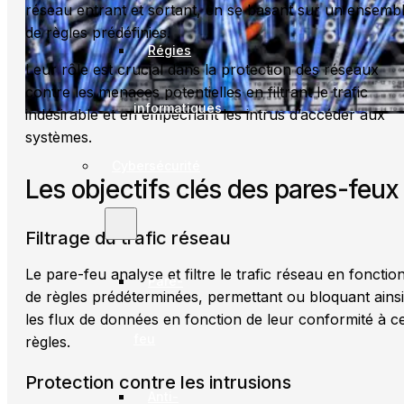
réseau entrant et sortant, en se basant sur un ensemb
de règles prédéfinies.
Régies
Leur rôle est crucial dans la protection des réseaux
contre les menaces potentielles en filtrant le trafic
informatiques
indésirable et en empêchant les intrus d’accéder aux
systèmes.
Cybersécurité
Les objectifs clés des pares-feux
Filtrage du trafic réseau
Le pare-feu analyse et filtre le trafic réseau en fonctio
Pare-
de règles prédéterminées, permettant ou bloquant ainsi
les flux de données en fonction de leur conformité à c
feu
règles.
Protection contre les intrusions
Anti-