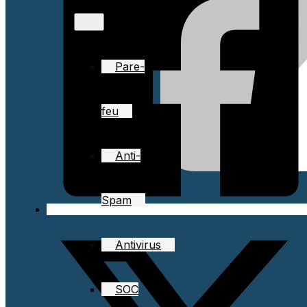
Pare-
feu
Anti-
Spam
Antivirus
SOC