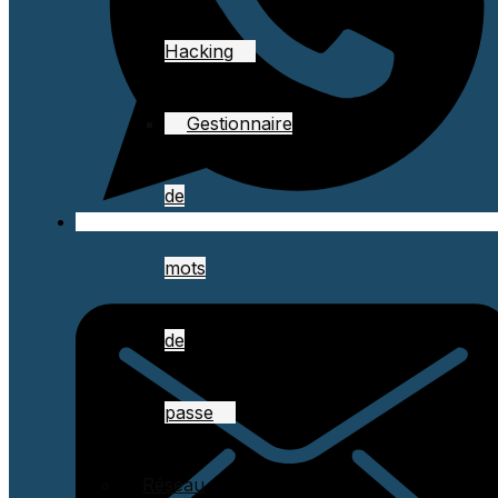
Hacking
Gestionnaire
de
mots
de
passe
Réseau