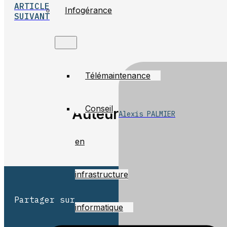
ARTICLE
Infogérance
SUIVANT
Télémaintenance
Conseil
Auteur
Alexis PALMIER
en
infrastructure
Partager sur
informatique