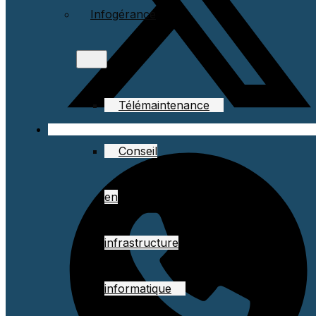
Infogérance
Télémaintenance
Conseil
en
infrastructure
informatique