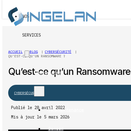
Passer au contenu principal
Passer au pied de page
NOS
SERVICES
ACCUEIL
BLOG
CYBERSÉCURITÉ
QU’EST-CE QU’UN RANSOMWARE ?
Qu’est-ce qu’un Ransomware
Infogérance
CYBERSÉCURITÉ
Publié le 28 avril 2022
Télémaintenance
Mis à jour le 5 mars 2026
Conseil