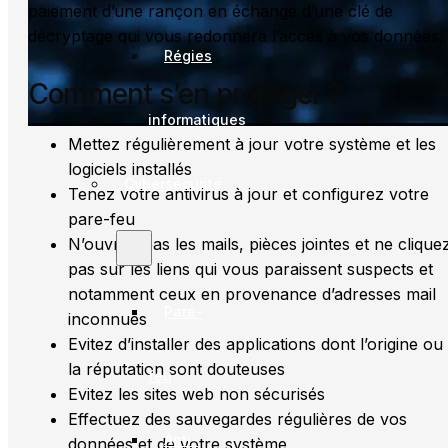
paiement d’une rançon en échange d’une clé de
décryptage qui vous redonnera l’accès à vos données.
Régies
Comment s’en protéger ?
informatiques
Mettez régulièrement à jour votre système et les
logiciels installés
Cybersécurité
Tenez votre antivirus à jour et configurez votre
pare-feu
N’ouvrez pas les mails, pièces jointes et ne clique
pas sur les liens qui vous paraissent suspects et
notamment ceux en provenance d’adresses mail
Pare-
inconnues
Evitez d’installer des applications dont l’origine ou
la réputation sont douteuses
feu
Evitez les sites web non sécurisés
Effectuez des sauvegardes régulières de vos
Anti-
données et de votre système