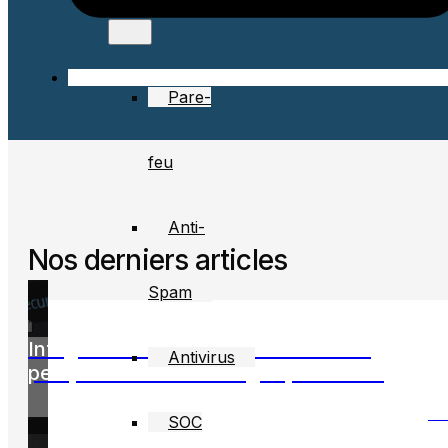
Pare-
feu
Anti-
Nos derniers articles
Spam
Infogérance informatique : définition,
Antivirus
perspectives et avantages pour 2026
LI
SOC