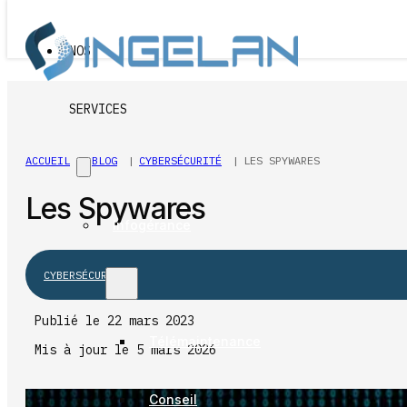
Passer au contenu principal
Passer au pied de page
NOS
SERVICES
ACCUEIL
BLOG
CYBERSÉCURITÉ
LES SPYWARES
Les Spywares
Infogérance
CYBERSÉCURITÉ
Publié le 22 mars 2023
Télémaintenance
Mis à jour le 5 mars 2026
Conseil