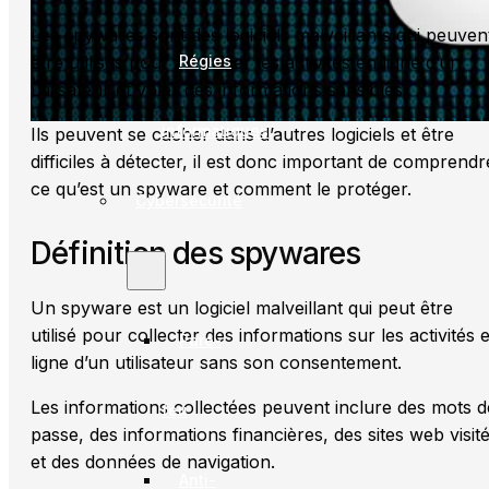
Les spywares sont des logiciels malveillants qui peuven
Régies
être utilisés pour surveiller les activités en ligne d’un
utilisateur et voler des informations sensibles.
informatiques
Ils peuvent se cacher dans d’autres logiciels et être
difficiles à détecter, il est donc important de comprendr
ce qu’est un spyware et comment le protéger.
Cybersécurité
Définition des spywares
Un spyware est un logiciel malveillant qui peut être
utilisé pour collecter des informations sur les activités 
Pare-
ligne d’un utilisateur sans son consentement.
Les informations collectées peuvent inclure des mots d
feu
passe, des informations financières, des sites web visit
et des données de navigation.
Anti-