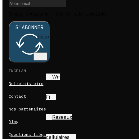
Google reCaptcha : Clé de site invalide.
et
S'ABONNER
Télécom
INGELAN
Wi-
Notre histoire
Contact
Fi
Nos partenaires
Réseaux
Blog
Questions fréquentes
cellulaires