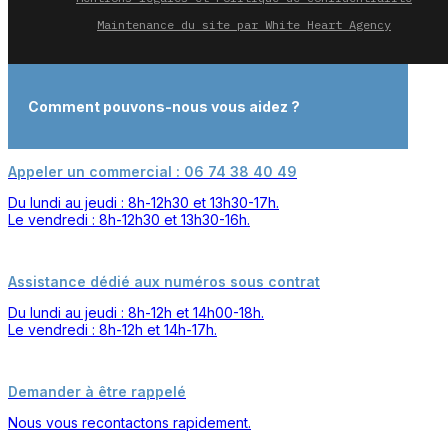
Maintenance du site par White Heart Agency
Comment pouvons-nous vous aidez ?
Appeler un commercial : 06 74 38 40 49
Du lundi au jeudi : 8h-12h30 et 13h30-17h.
Le vendredi : 8h-12h30 et 13h30-16h.
Assistance dédié aux numéros sous contrat
Du lundi au jeudi : 8h-12h et 14h00-18h.
Le vendredi : 8h-12h et 14h-17h.
Demander à être rappelé
Nous vous recontactons rapidement.