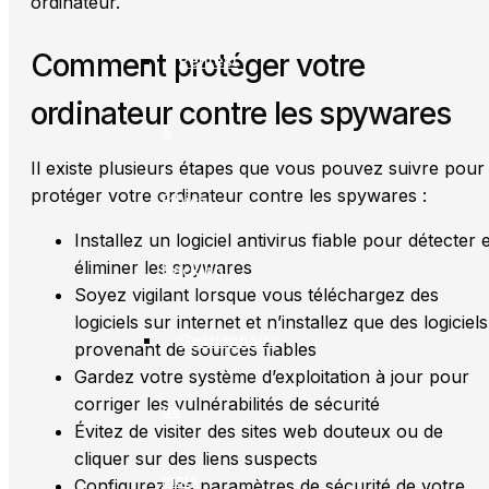
ordinateur.
Comment protéger votre
Pentest
ordinateur contre les spywares
&
Il existe plusieurs étapes que vous pouvez suivre pour
protéger votre ordinateur contre les spywares :
Ethical
Installez un logiciel antivirus fiable pour détecter e
éliminer les spywares
Hacking
Soyez vigilant lorsque vous téléchargez des
logiciels sur internet et n’installez que des logiciels
Gestionnaire
provenant de sources fiables
Gardez votre système d’exploitation à jour pour
corriger les vulnérabilités de sécurité
de
Évitez de visiter des sites web douteux ou de
cliquer sur des liens suspects
mots
Configurez les paramètres de sécurité de votre