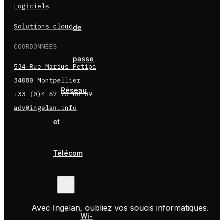
Logiciels
Solutions cloud
de
COORDONNÉES
passe
534 Rue Marius Petipa
34080 Montpellier
Réseau
+33 (0)4 67 75 80 09
adv@ingelan.info
et
Télécom
Avec Ingelan, oubliez vos soucis informatiques.
Wi-