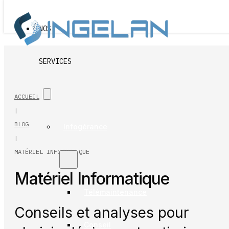
Passer au contenu principal
Passer au pied de page
NOS
SERVICES
ACCUEIL
|
BLOG
Infogérance
|
MATÉRIEL INFORMATIQUE
Matériel Informatique
Télémaintenance
Conseils et analyses pour
Conseil