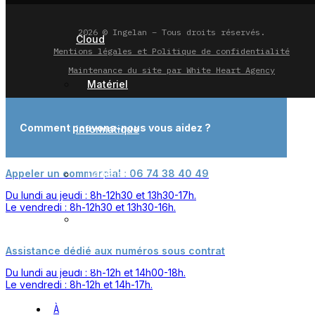
2026 © Ingelan – Tous droits réservés.
Cloud
Mentions légales et Politique de confidentialité
Maintenance du site par White Heart Agency
Matériel
Comment pouvons-nous vous aidez ?
informatique
Appeler un commercial : 06 74 38 40 49
Logiciels
Du lundi au jeudi : 8h-12h30 et 13h30-17h.
Le vendredi : 8h-12h30 et 13h30-16h.
Solutions
Assistance dédié aux numéros sous contrat
cloud
Du lundi au jeudi : 8h-12h et 14h00-18h.
Le vendredi : 8h-12h et 14h-17h.
À