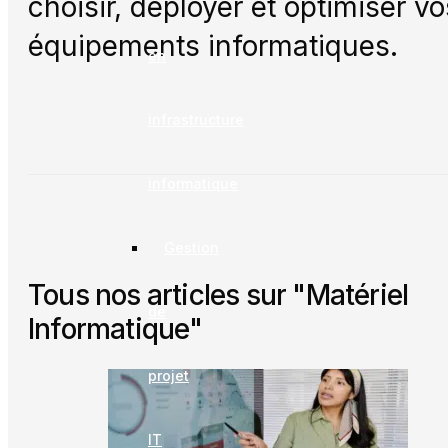
choisir, déployer et optimiser vo
équipements informatiques.
en
infrastructure
informatique
Gestion
Tous nos articles sur "Matériel
de
Informatique"
projet
IT