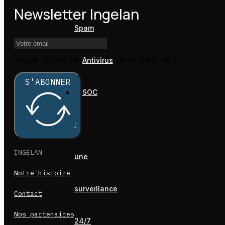
Newsletter Ingelan
Spam
Antivirus
Google reCaptcha : Clé de site invalide.
S'ABONNER
SOC
:
INGELAN
une
Notre histoire
surveillance
Contact
Nos partenaires
24/7