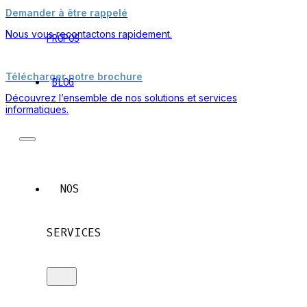
Demander à être rappelé
Nous vous recontactons rapidement.
PROPOS
Télécharger notre brochure
BLOG
Découvrez l’ensemble de nos solutions et services
informatiques.
NOS
SERVICES